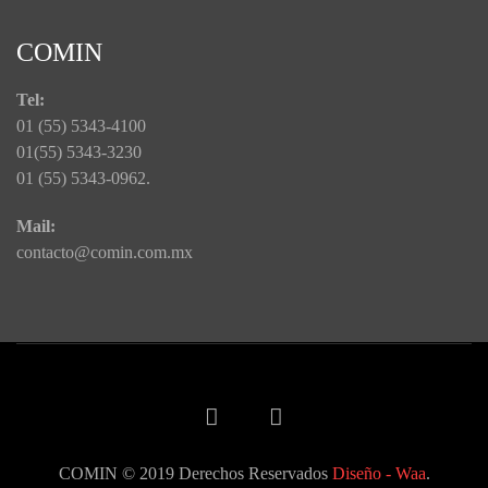
COMIN
Tel:
01 (55) 5343-4100
01(55) 5343-3230
01 (55) 5343-0962.
Mail:
contacto@comin.com.mx
COMIN © 2019 Derechos Reservados
Diseño -
Waa
.