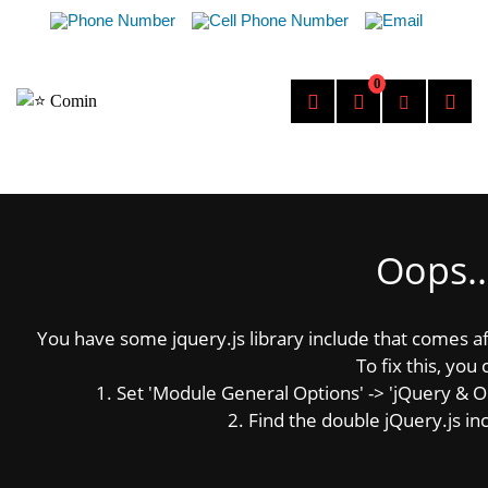
0
Oops..
You have some jquery.js library include that comes afte
To fix this, you 
1. Set 'Module General Options' -> 'jQuery & OutP
2. Find the double jQuery.js inc