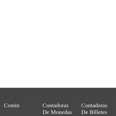
Tienen refacciones eso me encanto !
tequilera el triangulo
gracias
francisco perez
Comin
Contadoras
Contadoras
De Monedas
De Billetes